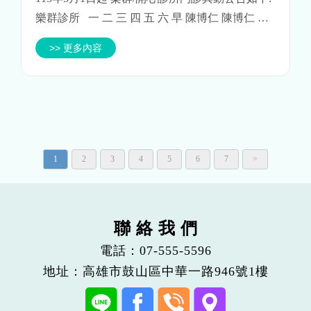
樂群診所 一 二 三 四 五 六 早 陳博仁 陳博仁 陳
博仁 王紹丞 王紹丞 輪診 (陳/范) 午 王紹丞 范樂...
>> 更多內容
1
2
3
4
5
6
7
>
聯 絡 我 們
電話：
07-555-5596
地址：高雄市鼓山區中華一路946號1樓